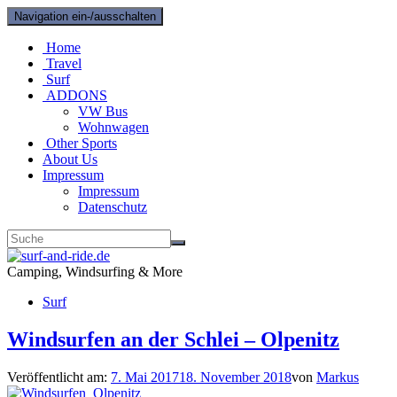
Navigation ein-/ausschalten
Home
Travel
Surf
ADDONS
VW Bus
Wohnwagen
Other Sports
About Us
Impressum
Impressum
Datenschutz
Camping, Windsurfing & More
Surf
Windsurfen an der Schlei – Olpenitz
Veröffentlicht am:
7. Mai 2017
18. November 2018
von
Markus