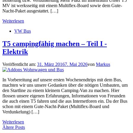
Isolierung bzw. Verdunkelung Mehr Platz im Innenraum Unser T5
MV ist werksseitig mit einem Multiflex-Board sowie dem Gute-
Nacht-Paket ausgestattet. […]
Weiterlesen
VW Bus
T5 campingfähig machen – Teil I -
Elektrik
Veröffentlicht am:
31. März 2016
7. Mai 2026
von
Markus
In Vorbereitung auf unsere ersten Wochenendtrips mit dem Bus,
machten wir uns unsere Gedanken über die nötigen Umbauten, um
den Startline zu einem kleinem Camping-Van zu machen. Hier
flossen unsere eigenen Erfahrungen, Informationen von Freunden
die auch einen T5 fahren und die aus Internetforen ein. Da der Bus
schon mit einem Gute-Nacht-Paket (Multiflex-Board und
Verdunkelung) […]
Weiterlesen
Beitrags-
Ältere Posts