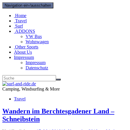
Navigation ein-/ausschalten
Home
Travel
Surf
ADDONS
VW Bus
Wohnwagen
Other Sports
About Us
Impressum
Impressum
Datenschutz
Camping, Windsurfing & More
Travel
Wandern im Berchtesgadener Land –
Schneibstein