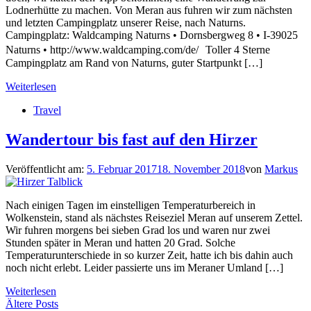
Lodnerhütte zu machen. Von Meran aus fuhren wir zum nächsten
und letzten Campingplatz unserer Reise, nach Naturns.
Campingplatz: Waldcamping Naturns • Dornsbergweg 8 • I-39025
Naturns • http://www.waldcamping.com/de/ Toller 4 Sterne
Campingplatz am Rand von Naturns, guter Startpunkt […]
Weiterlesen
Travel
Wandertour bis fast auf den Hirzer
Veröffentlicht am:
5. Februar 2017
18. November 2018
von
Markus
Nach einigen Tagen im einstelligen Temperaturbereich in
Wolkenstein, stand als nächstes Reiseziel Meran auf unserem Zettel.
Wir fuhren morgens bei sieben Grad los und waren nur zwei
Stunden später in Meran und hatten 20 Grad. Solche
Temperaturunterschiede in so kurzer Zeit, hatte ich bis dahin auch
noch nicht erlebt. Leider passierte uns im Meraner Umland […]
Weiterlesen
Beitrags-
Ältere Posts