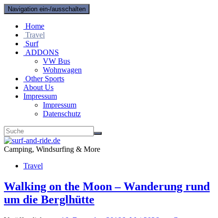
Navigation ein-/ausschalten
Home
Travel
Surf
ADDONS
VW Bus
Wohnwagen
Other Sports
About Us
Impressum
Impressum
Datenschutz
Camping, Windsurfing & More
Travel
Walking on the Moon – Wanderung rund
um die Berglhütte