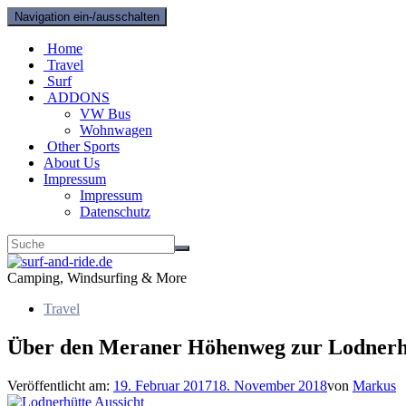
Navigation ein-/ausschalten
Home
Travel
Surf
ADDONS
VW Bus
Wohnwagen
Other Sports
About Us
Impressum
Impressum
Datenschutz
Camping, Windsurfing & More
Travel
Über den Meraner Höhenweg zur Lodnerh
Veröffentlicht am:
19. Februar 2017
18. November 2018
von
Markus