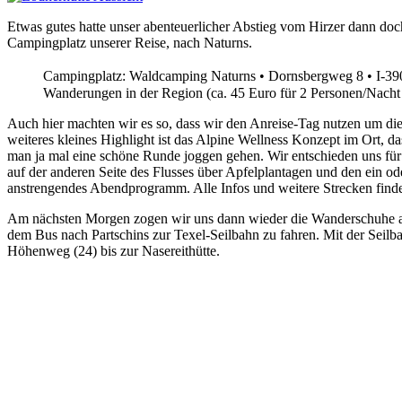
Etwas gutes hatte unser abenteuerlicher Abstieg vom Hirzer dann d
Campingplatz unserer Reise, nach Naturns.
Campingplatz: Waldcamping Naturns • Dornsbergweg 8 • I-39
Wanderungen in der Region (ca. 45 Euro für 2 Personen/Nach
Auch hier machten wir es so, dass wir den Anreise-Tag nutzen um di
weiteres kleines Highlight ist das Alpine Wellness Konzept im Ort, d
man ja mal eine schöne Runde joggen gehen. Wir entschieden uns für 
auf der anderen Seite des Flusses über Apfelplantagen und den ein o
anstrengendes Abendprogramm. Alle Infos und weitere Strecken findet
Am nächsten Morgen zogen wir uns dann wieder die Wanderschuhe an u
dem Bus nach Partschins zur Texel-Seilbahn zu fahren. Mit der Seil
Höhenweg (24) bis zur Nasereithütte.