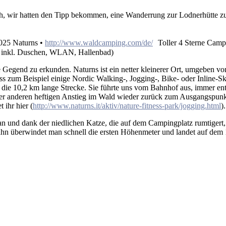
och, wir hatten den Tipp bekommen, eine Wanderrung zur Lodnerhütte z
025 Naturns •
http://www.waldcamping.com/de/
Toller 4 Sterne Campi
t inkl. Duschen, WLAN, Hallenbad)
e Gegend zu erkunden. Naturns ist ein netter kleinerer Ort, umgeben 
ass zum Beispiel einige Nordic Walking-, Jogging-, Bike- oder Inline-
die 10,2 km lange Strecke. Sie führte uns vom Bahnhof aus, immer entl
der anderen heftigen Anstieg im Wald wieder zurück zum Ausgangspunkt.
 ihr hier (
http://www.naturns.it/aktiv/nature-fitness-park/jogging.html
).
nd dank der niedlichen Katze, die auf dem Campingplatz rumtigert, m
bahn überwindet man schnell die ersten Höhenmeter und landet auf dem