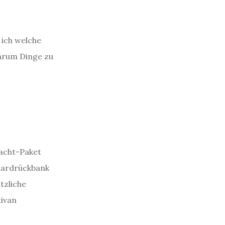
 ich welche
arum Dinge zu
acht-Paket
dardrückbank
tzliche
tivan