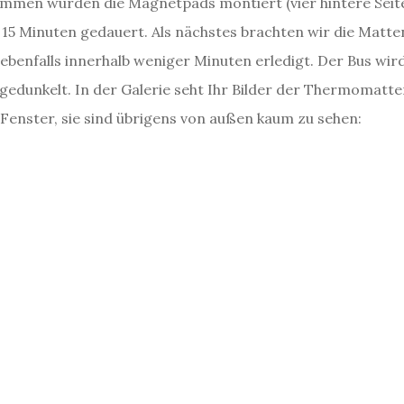
men wurden die Magnetpads montiert (vier hintere Seite
 15 Minuten gedauert. Als nächstes brachten wir die Matte
benfalls innerhalb weniger Minuten erledigt. Der Bus wird
bgedunkelt. In der Galerie seht Ihr Bilder der Thermomatt
enster, sie sind übrigens von außen kaum zu sehen: