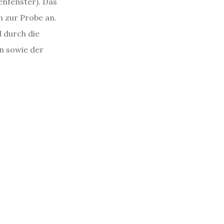
nfenster). Das
n zur Probe an.
 durch die
en sowie der