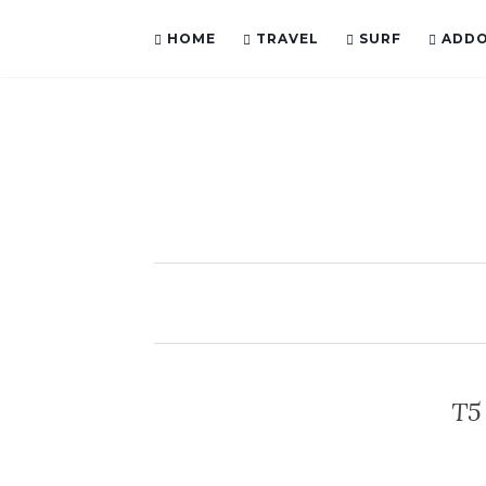
HOME
TRAVEL
SURF
ADD
T5