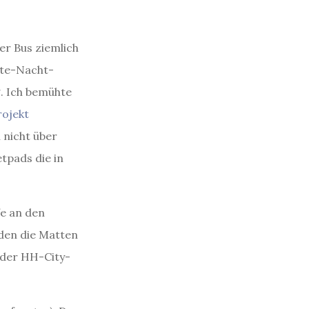
er Bus ziemlich
ute-Nacht-
g. Ich bemühte
rojekt
 nicht über
tpads die in
fe an den
rden die Matten
n der HH-City-