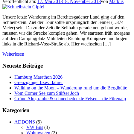
Veröffentlicht am:
17. Mai 2018
18. November 2018
von
Markus
Unsere letzte Wanderung im Berchtesgadener Land ging auf den
Schneibstein. Ziel der Tour sollte ursprünglich der Jenner (1.874
Meter) sein. Da zu der Zeit die Seilbahn gerade neu gebaut wurde,
mussten wir die Strecke komplett gehen. Wir starteten früh morgens
auf dem Campingplatz Mühlleiten Richtung Königssee und bogen
links in die Richard-Voss-Straße ab. Hier wechselten […]
Weiterlesen
Neueste Beiträge
Hamburg Marathon 2026
Grenzgänger bzw. -fahrer
Walking on the Moon – Wanderung rund um die Berglhütte
Vom Comer See zum Stilfser Joch
Grüne Alm, rauhe & schneebedeckte Felsen – die Fürenalp
Kategorien
ADDONS
(5)
VW Bus
(3)
Wohnwagen
(2)