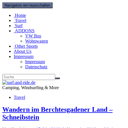
Navigation ein-/ausschalten
Home
Travel
Surf
ADDONS
VW Bus
Wohnwagen
Other Sports
About Us
Impressum
Impressum
Datenschutz
Camping, Windsurfing & More
Travel
Wandern im Berchtesgadener Land –
Schneibstein