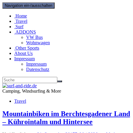
Navigation ein-/ausschalten
Home
Travel
Surf
ADDONS
VW Bus
Wohnwagen
Other Sports
About Us
Impressum
Impressum
Datenschutz
Camping, Windsurfing & More
Travel
Mountainbiken im Berchtesgadener Land
– Kührointalm und Hintersee