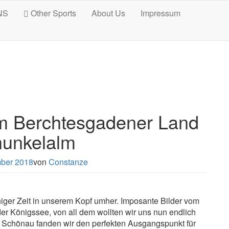
NS
Other Sports
About Us
Impressum
m Berchtesgadener Land
hunkelalm
ber 2018
von
Constanze
iger Zeit in unserem Kopf umher. Imposante Bilder vom
r Königssee, von all dem wollten wir uns nun endlich
n Schönau fanden wir den perfekten Ausgangspunkt für