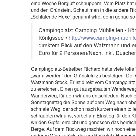
eine Woche Bergluft schnuppern. Vom Platz hat 
und den Grünstein. Schaut man in die andere Ric
„Schlafende Hexe“ genannt wird, denn genau so 
Campingplatz: Camping Mühlleiten • Kö
Königssee •
http://www.camping-muehlle
direktem Blick auf den Watzmann und ei
Euro für 2 Personen/Nacht inkl. Dusche
Campingplatz-Betreiber Richard hatte viele tolle
„warm werden“ den Grünstein zu besteigen. Der 
Watzmann Stock. Er ist direkt vom Campingplatz 
zu erreichen. Einen gut ausgebauten Wanderweg,
Wanderweg, für den wir uns entschieden. Nach 
Sonntagmittag die Sonne auf dem Weg nach oben.
schmale Weg, der schon nach kurzem einen tolle
schraubten wir uns, vorbei am Einstieg für den K
wir den Gipfel erreicht und genossen das herrl
Berge. Auf dem Rückweg machten wir noch einen 
anderen Weg zurück, der am Parkplatz Hammersti