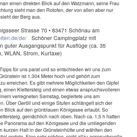
man einen direkten Blick auf den Watzmann, seine Frau
htung sieht man den Rotofen, der von allen aber nur
sieht der Berg aus.
nigsseer Strasse 70 • 83471 Schönau am
iten.de/de/
Schöner Campingplatz mit
n guter Ausgangspunkt für Ausflüge (ca. 35
n, WLAN, Strom, Kurtaxe)
 Tipps für uns parat und so entschieden wir uns zum
Grünstein ist 1.304 Meter hoch und gehört zum
zu erreichen. Es gibt mehrere Möglichkeiten den Gipfel
 einen Klettersteig und einen etwas anspruchsvolleren
einem verregneten Samstag, begleitete uns am
 Über Geröll und einige Stufen schlängelt sich der
n Blick auf den grünblauen Königssee erlaubt. So
lettersteig, gemächlich nach oben. Nach ca. 1,5 h hatten
iche Panorama auf den Königssee und die umliegenden
kurzen Halt in der Grünsteinhütte und wählten den
el endete. Eine sehr schöne, nicht allzu anspruchsvolle