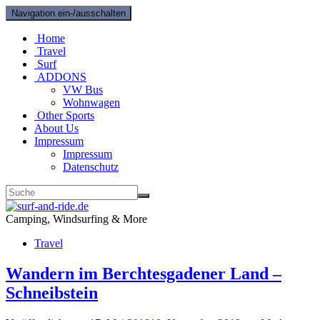
Navigation ein-/ausschalten
Home
Travel
Surf
ADDONS
VW Bus
Wohnwagen
Other Sports
About Us
Impressum
Impressum
Datenschutz
Camping, Windsurfing & More
Travel
Wandern im Berchtesgadener Land –
Schneibstein